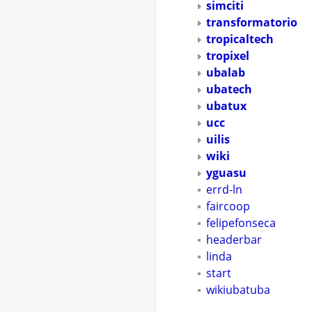
simciti
transformatorio
tropicaltech
tropixel
ubalab
ubatech
ubatux
ucc
uilis
wiki
yguasu
errd-ln
faircoop
felipefonseca
headerbar
linda
start
wikiubatuba