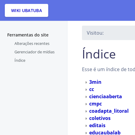
WIKI UBATUBA
Visitou:
Ferramentas do site
Alterações recentes
Índice
Gerenciador de mídias
Índice
Esse é um índice de to
3min
cc
cienciaaberta
cmpc
coadapta_litoral
coletivos
editais
educaubalab