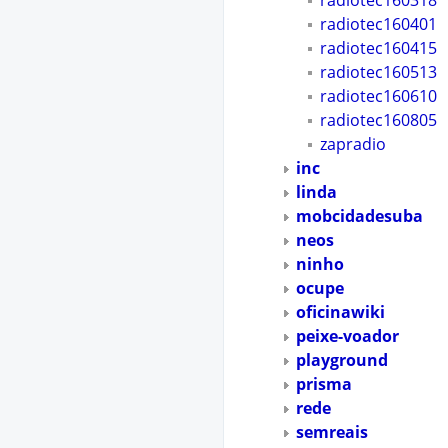
radiotec160318
radiotec160401
radiotec160415
radiotec160513
radiotec160610
radiotec160805
zapradio
inc
linda
mobcidadesuba
neos
ninho
ocupe
oficinawiki
peixe-voador
playground
prisma
rede
semreais