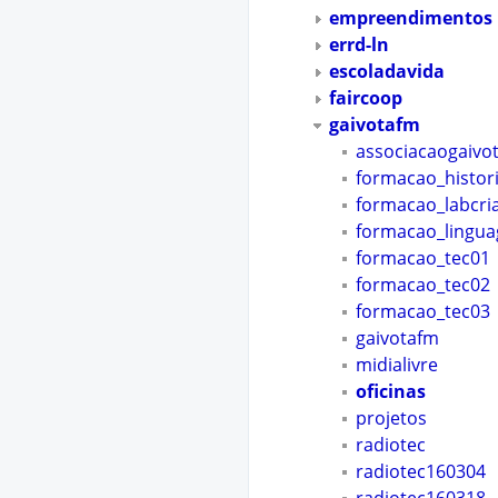
empreendimentos
errd-ln
escoladavida
faircoop
gaivotafm
associacaogaivo
formacao_histor
formacao_labcri
formacao_lingu
formacao_tec01
formacao_tec02
formacao_tec03
gaivotafm
midialivre
oficinas
projetos
radiotec
radiotec160304