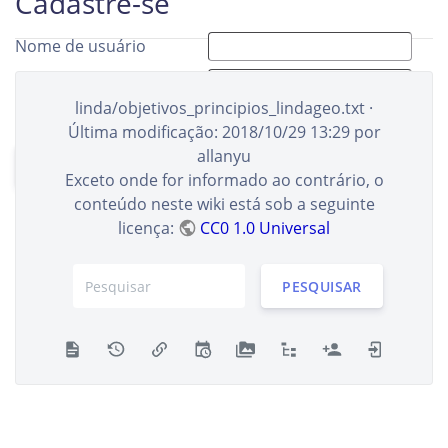
Cadastre-se
Nome de usuário
Nome completo
linda/objetivos_principios_lindageo.txt
·
E-mail
Última modificação:
2018/10/29 13:29
por
allanyu
CADASTRE-SE
Exceto onde for informado ao contrário, o
conteúdo neste wiki está sob a seguinte
licença:
CC0 1.0 Universal
PESQUISAR