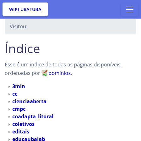
WIKI UBATUBA
Visitou:
Índice
Esse é um índice de todas as páginas disponíveis,
ordenadas por
domínios
.
3min
cc
cienciaaberta
cmpc
coadapta_litoral
coletivos
editais
educaubalab