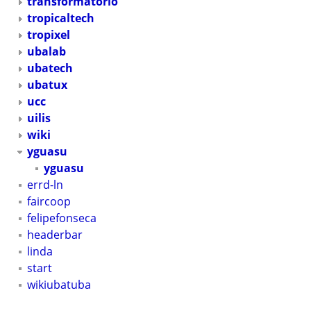
transformatorio
tropicaltech
tropixel
ubalab
ubatech
ubatux
ucc
uilis
wiki
yguasu
yguasu
errd-ln
faircoop
felipefonseca
headerbar
linda
start
wikiubatuba