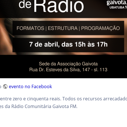
lo
evento no Facebook
 entre zero e cinquenta reais. Todos os recursos arrecadad
des da Rádio Comunitária Gaivota FM.