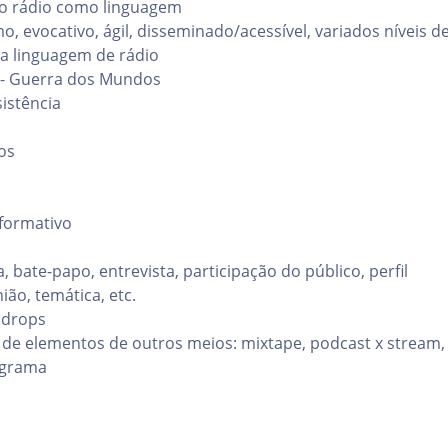
do rádio como linguagem
o, evocativo, ágil, disseminado/acessível, variados níveis d
da linguagem de rádio
 - Guerra dos Mundos
sistência
cos
nformativo
 bate-papo, entrevista, participação do público, perfil
ião, temática, etc.
 drops
de elementos de outros meios: mixtape, podcast x stream, 
ograma