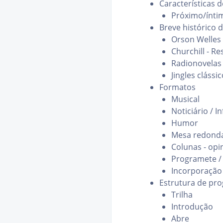
Características 
Próximo/íntim
Breve histórico 
Orson Welles
Churchill - Re
Radionovelas
Jingles clássi
Formatos
Musical
Noticiário / I
Humor
Mesa redonda,
Colunas - opin
Programete /
Incorporação 
Estrutura de pr
Trilha
Introdução
Abre