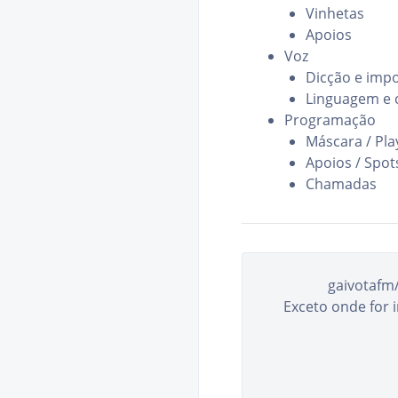
Vinhetas
Apoios
Voz
Dicção e imp
Linguagem e 
Programação
Máscara / Play
Apoios / Spots
Chamadas
gaivotafm
Exceto onde for 