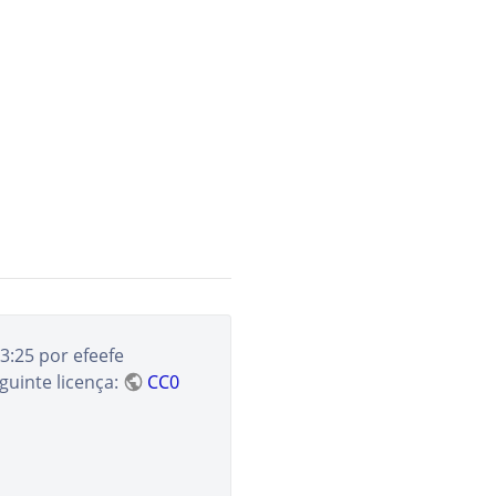
3:25
por
efeefe
guinte licença:
CC0