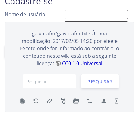
Cadastre-se
Nome de usuário
Nome completo
gaivotafm/gaivotafm.txt
· Última
E-mail
modificação:
2017/02/05 14:20
por
efeefe
Exceto onde for informado ao contrário, o
CADASTRE-SE
conteúdo neste wiki está sob a seguinte
licença:
CC0 1.0 Universal
PESQUISAR