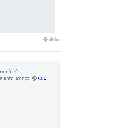
or
efeefe
guinte licença:
CC0