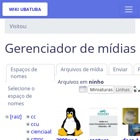
WIKI UBATUBA
Visitou:
Gerenciador de mídias
Espaços de
Arquivos de mídia
Enviar
nomes
Arquivos em
ninho
Selecione o
Miniaturas
Linhas
espaço de
nomes
[raiz]
cc
ccu
cienciaaberta
cmpc