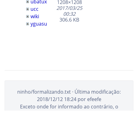
ubatux
1208×1208
2017/03/25
ucc
00:32
wiki
306.6 KB
yguasu
ninho/formalizando.txt
· Última modificação:
2018/12/12 18:24
por
efeefe
Exceto onde for informado ao contrário, o
conteúdo neste wiki está sob a seguinte
licença:
CC0 1.0 Universal