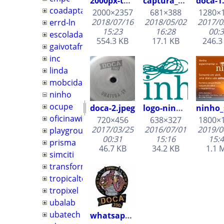
2000px-tux.svg_linux.png
captura_de_tela_de_2018-05-02_16-27-35.png
doca-1
coadapta_litoral
2000×2357
681×388
1280×
2018/07/16
2018/05/02
2017/0
errd-ln
15:23
16:28
00:
escoladavida
554.3 KB
17.1 KB
246.3
gaivotafm
inc
linda
mobcidadesuba
ninho
ocupe
doca-2.jpeg
logo-ninho.png
oficinawiki
720×456
638×327
1800×
2017/03/25
2016/07/01
2019/0
playground
00:31
15:16
15:
prisma
46.7 KB
34.2 KB
1.1 
simciti
transformatorio
tropicaltech
tropixel
ubalab
ubatech
whatsapp_image_2017-03-22_at_13.35.23.jpeg