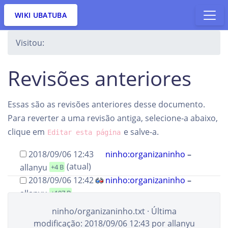
WIKI UBATUBA
Visitou:
Revisões anteriores
Essas são as revisões anteriores desse documento.
Para reverter a uma revisão antiga, selecione-a abaixo,
clique em
e salve-a.
Editar esta página
2018/09/06 12:43
ninho:organizaninho
–
(atual)
allanyu
+4 B
2018/09/06 12:42
ninho:organizaninho
–
allanyu
+107 B
2018/09/06 12:39
ninho:organizaninho
–
ninho/organizaninho.txt
· Última
allanyu
-62 B
modificação:
2018/09/06 12:43
por
allanyu