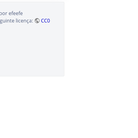
por
efeefe
guinte licença:
CC0