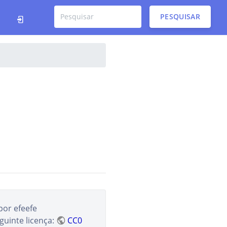
PESQUISAR
por
efeefe
guinte licença:
CC0