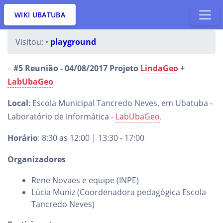
WIKI UBATUBA
Visitou:
•
playground
–
#5 Reunião - 04/08/2017 Projeto
LindaGeo
+
LabUbaGeo
Local
: Escola Municipal Tancredo Neves, em Ubatuba -
Laboratório de Informática -
LabUbaGeo
.
Horário
: 8:30 as 12:00 | 13:30 - 17:00
Organizadores
Rene Novaes e equipe (INPE)
Lúcia Muniz (Coordenadora pedagógica Escola
Tancredo Neves)