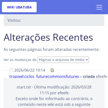
WIKI UBATUBA
Visitou:
Alterações Recentes
As seguintes páginas foram alteradas recentemente:
Ver as mudanças de
2026/06/22 19:14
tropixel:ciclos_futurecommonsfutures
– criada
efeefe
+103 B
start.txt
· Última modificação:
2026/03/28
2026/06/22 19:13
tropixel:tropixel-lab.png
–
11:15
por
efeefe
criada
efeefe
+64.3 KB
Exceto onde for informado ao contrário, o
2026/06/18 14:12
tropixel:ciclos_corpo-
conteúdo neste wiki está sob a seguinte
territorio-arte-ciencia
–
efeefe
+84 B