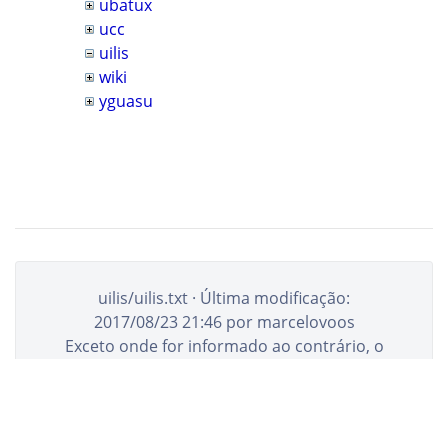
ubatux
ucc
uilis
wiki
yguasu
uilis/uilis.txt
· Última modificação:
2017/08/23 21:46
por
marcelovoos
Exceto onde for informado ao contrário, o
conteúdo neste wiki está sob a seguinte
licença:
CC0 1.0 Universal