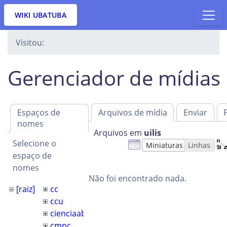
WIKI UBATUBA
Visitou:
Gerenciador de mídias
Espaços de
Arquivos de mídia
Enviar
nomes
Arquivos em
uilis
Selecione o
Miniaturas
Linhas
espaço de
nomes
Não foi encontrado nada.
[raiz]
cc
ccu
cienciaaberta
cmpc