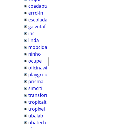
coadapta_litoral
errd-ln
escoladavida
gaivotafm
inc
linda
mobcidadesuba
ninho
ocupe
oficinawiki
playground
prisma
simciti
transformatorio
tropicaltech
tropixel
ubalab
ubatech