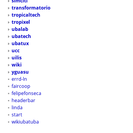
simciti
transformatorio
tropicaltech
tropixel
ubalab
ubatech
ubatux
ucc
uilis
wiki
yguasu
errd-ln
faircoop
felipefonseca
headerbar
linda
start
wikiubatuba