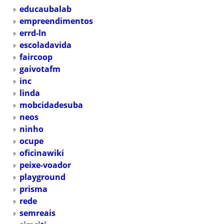
educaubalab
empreendimentos
errd-ln
escoladavida
faircoop
gaivotafm
inc
linda
mobcidadesuba
neos
ninho
ocupe
oficinawiki
peixe-voador
playground
prisma
rede
semreais