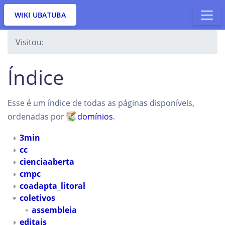
WIKI UBATUBA
Visitou:
Índice
Esse é um índice de todas as páginas disponíveis,
ordenadas por
domínios
.
3min
cc
cienciaaberta
cmpc
coadapta_litoral
coletivos
assembleia
editais