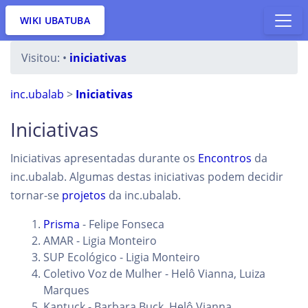
WIKI UBATUBA
Visitou:
•
iniciativas
inc.ubalab
>
Iniciativas
Iniciativas
Iniciativas apresentadas durante os
Encontros
da
inc.ubalab. Algumas destas iniciativas podem decidir
tornar-se
projetos
da inc.ubalab.
Prisma
- Felipe Fonseca
AMAR - Ligia Monteiro
SUP Ecológico - Ligia Monteiro
Coletivo Voz de Mulher - Helô Vianna, Luiza
Marques
Kantuck - Barbara Buck, Helô Vianna