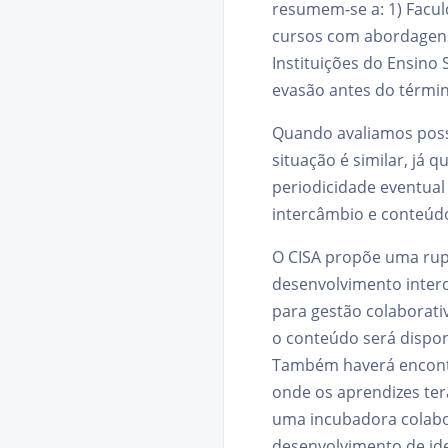
resumem-se a: 1) Facul
cursos com abordagens e
Instituições do Ensino
evasão antes do términ
Quando avaliamos poss
situação é similar, já 
periodicidade eventual
intercâmbio e conteúdo 
O CISA propõe uma rupt
desenvolvimento interd
para gestão colaborati
o conteúdo será dispon
Também haverá encontr
onde os aprendizes ter
uma incubadora colabo
desenvolvimento de id