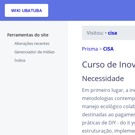
WIKI UBATUBA
Visitou:
•
cisa
Ferramentas do site
Alterações recentes
Prisma
>
CISA
Gerenciador de mídias
Índice
Curso de Ino
Necessidade
Em primeiro lugar, a i
metodologias contempo
manejo ecológico colab
destinadas ao pagament
práticas de DIY - do it 
estruturação, implemen