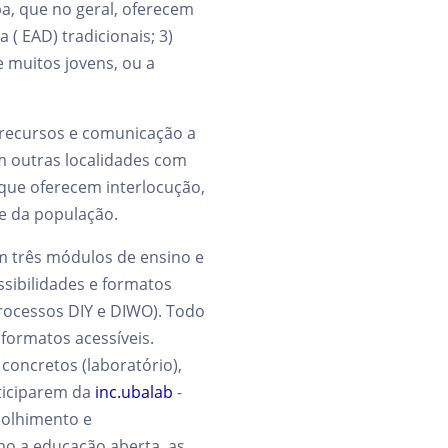
a, que no geral, oferecem
( EAD) tradicionais; 3)
 muitos jovens, ou a
 recursos e comunicação a
em outras localidades com
 que oferecem interlocução,
 e da população.
m três módulos de ensino e
ssibilidades e formatos
rocessos DIY e DIWO). Todo
formatos acessíveis.
oncretos (laboratório),
rticiparem da
inc.ubalab
-
colhimento e
mo a educação aberta, as