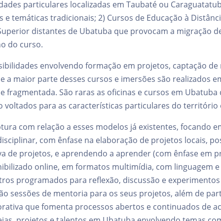
dades particulares localizadas em Taubaté ou Caraguatatub
 temáticas tradicionais; 2) Cursos de Educação à Distância 
 Superior distantes de Ubatuba que provocam a migração de
o do curso.
ibilidades envolvendo formação em projetos, captação de
que a maior parte desses cursos e imersões são realizados 
 e fragmentada. São raras as oficinas e cursos em Ubatuba
voltados para as características particulares do território
ura com relação a esses modelos já existentes, focando e
isciplinar, com ênfase na elaboração de projetos locais, po
va de projetos, e aprendendo a aprender (com ênfase em p
ibilizado online, em formatos multimídia, com linguagem e 
os programados para reflexão, discussão e experimentos c
ão sessões de mentoria para os seus projetos, além de pa
rativa que fomenta processos abertos e continuados de a
eias, projetos e talentos em Ubatuba envolvendo temas co