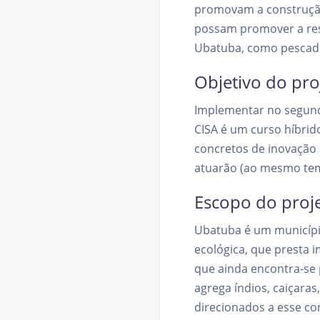
promovam a construção
possam promover a resi
Ubatuba, como pescador
Objetivo do pro
Implementar no segundo
CISA é um curso híbrid
concretos de inovação 
atuarão (ao mesmo tem
Escopo do proj
Ubatuba é um município
ecológica, que presta 
que ainda encontra-se
agrega índios, caiçara
direcionados a esse co