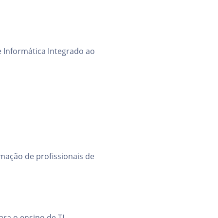
 Informática Integrado ao
mação de profissionais de
ra o ensino de TI.