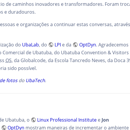
cio de caminhos inovadores e transformadores. Foram troc
s e duradouros.
ssoas e organizações a continuar estas conversas, através
lização do
UbaLab
, do
LPI
e da
OptDyn
. Agradecemos 
o Comercial de Ubatuba, do Ubatuba Convention & Visitors
ess
OS
, da Globalcode, da Escola Tancredo Neves, da Doca 3
ria sido possível.
 de fotos
do
UbaTech
.
de Ubatuba, o
Linux Professional Institute
e
Jon
a
OptDyn
mostram maneiras de incrementar o ambiente