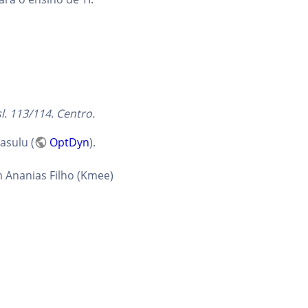
l. 113/114. Centro.
asulu (
OptDyn
).
 Ananias Filho (Kmee)