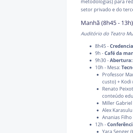
metodologias) para red
setor privado e do terc
Manhã (8h45 - 13h)
Auditório do Teatro Mu
8h45 -
Credenci
9h -
Café da ma
9h30 -
Abertura:
10h - Mesa:
Tecno
Professor Mar
custo) + Kodi
Renato Peixot
conteúdo edu
Miller Gabriel
Alex Karasul
Ananias Filho
12h -
Conferênci
Yara Senger (