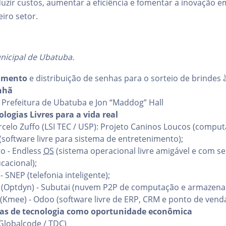
uzir custos, aumentar a eficiência e fomentar a inovação e
eiro setor.
nicipal de Ubatuba.
amento
e distribuição de senhas para o sorteio de brindes 
nhã
Prefeitura de Ubatuba e Jon “Maddog” Hall
logias Livres para a vida real
celo Zuffo (LSI TEC / USP): Projeto Caninos Loucos (compu
 (software livre para sistema de entretenimento);
o - Endless
OS
(sistema operacional livre amigável e com sel
cacional);
 - SNEP (telefonia inteligente);
u (Optdyn) - Subutai (nuvem P2P de computação e armazen
 (Kmee) - Odoo (software livre de ERP, CRM e ponto de venda
as de tecnologia como oportunidade econômica
Globalcode / TDC)