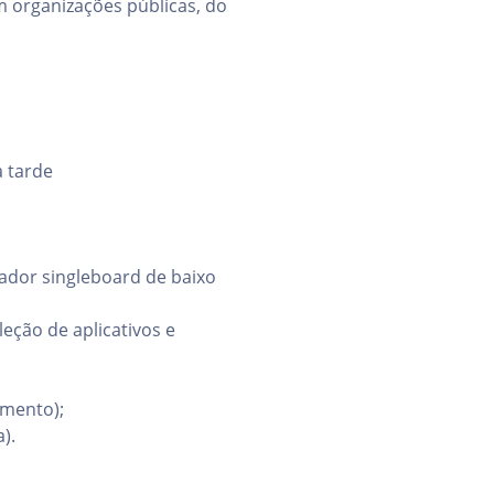
m organizações públicas, do
à tarde
tador singleboard de baixo
eção de aplicativos e
amento);
).