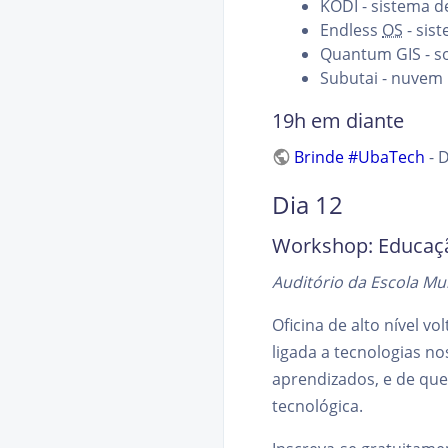
KODI - sistema d
Endless
OS
- sis
Quantum GIS - s
Subutai - nuvem 
19h em diante
Brinde #UbaTech
- 
Dia 12
Workshop: Educação
Auditório da Escola Mun
Oficina de alto nível v
ligada a tecnologias no
aprendizados, e de que
tecnológica.