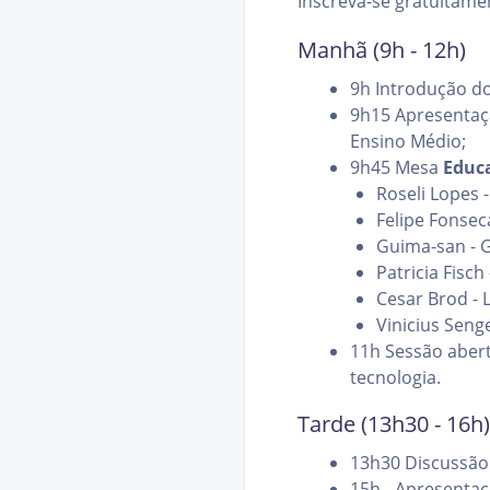
Inscreva-se gratuitam
Manhã (9h - 12h)
9h Introdução do
9h15 Apresentaçã
Ensino Médio;
9h45 Mesa
Educa
Roseli Lopes 
Felipe Fonsec
Guima-san - G
Patricia Fisch
Cesar Brod - L
Vinicius Seng
11h Sessão abert
tecnologia.
Tarde (13h30 - 16h)
13h30 Discussão
15h - Apresentaç