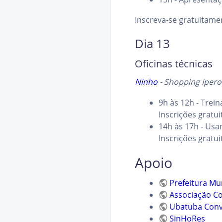
Inscreva-se gratuitam
Dia 13
Oficinas técnicas
Ninho
- Shopping Iperoi
9h às 12h - Trei
Inscrições gratu
14h às 17h - Us
Inscrições gratu
Apoio
Prefeitura Mu
Associação Co
Ubatuba Conv
SinHoRes