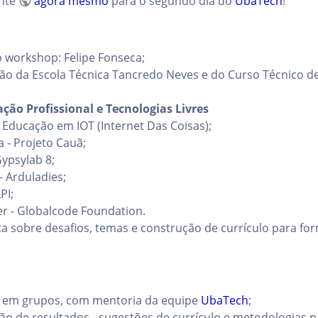
ente
agora mesmo
para o segundo dia do
UbaTech
!
 workshop: Felipe Fonseca;
o da Escola Técnica Tancredo Neves e do Curso Técnico de
ção Profissional e Tecnologias Livres
- Educação em IOT (Internet Das Coisas);
a - Projeto Cauã;
ypsylab 8;
 - Arduladies;
PI;
er - Globalcode Foundation.
a sobre desafios, temas e construção de currículo para for
 em grupos, com mentoria da equipe
UbaTech
;
ão de resultados - sugestões de currículo e metodologias pa