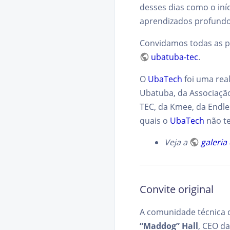
desses dias como o iní
aprendizados profundo
Convidamos todas as pe
ubatuba-tec
.
O
UbaTech
foi uma rea
Ubatuba, da Associaçã
TEC, da Kmee, da Endl
quais o
UbaTech
não te
Veja a
galeria
Convite original
A comunidade técnica 
“Maddog” Hall
, CEO d