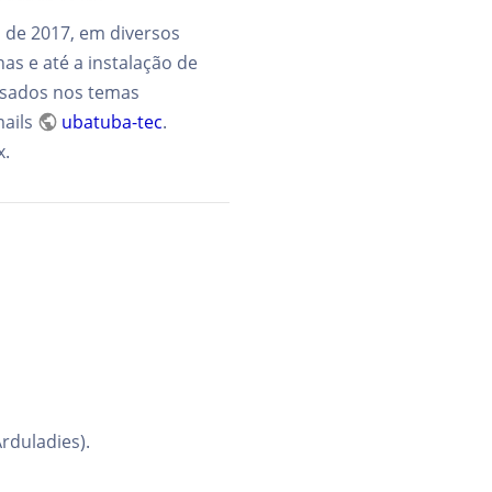
o de 2017, em diversos
as e até a instalação de
ssados nos temas
mails
ubatuba-tec
.
x.
rduladies).