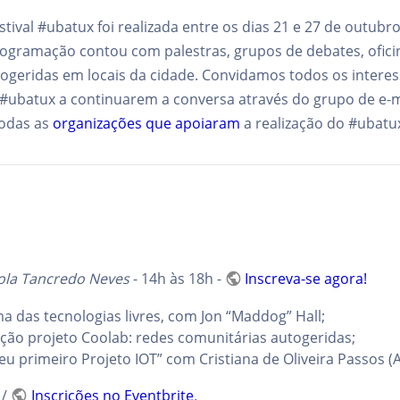
tival #ubatux foi realizada entre os dias 21 e 27 de outubr
rogramação contou com palestras, grupos de debates, oficin
ogeridas em locais da cidade. Convidamos todos os intere
 #ubatux a continuarem a conversa através do grupo de e-
todas as
organizações que apoiaram
a realização do #ubatu
ola Tancredo Neves
- 14h às 18h -
Inscreva-se agora!
a das tecnologias livres, com Jon “Maddog” Hall;
ão projeto Coolab: redes comunitárias autogeridas;
eu primeiro Projeto IOT” com Cristiana de Oliveira Passos (A
/
Inscrições no Eventbrite
.