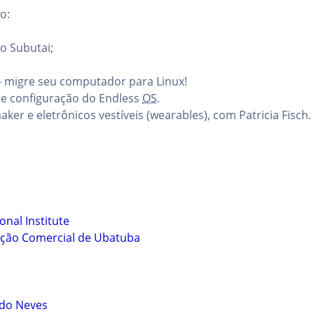
o:
o Subutai;
t - migre seu computador para Linux!
 e configuração do Endless
OS
.
maker e eletrônicos vestíveis (wearables), com Patricia Fisch.
onal Institute
ação Comercial de Ubatuba
edo Neves