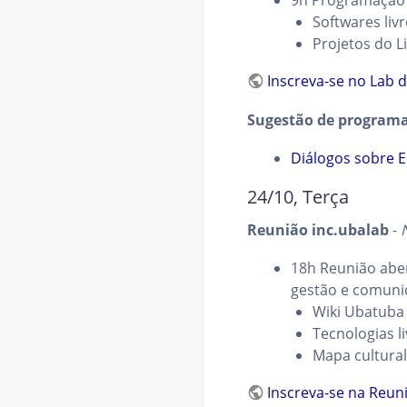
9h Programação 
Softwares liv
Projetos do L
Inscreva-se no Lab 
Sugestão de programa
Diálogos sobre 
24/10, Terça
Reunião inc.ubalab
-
18h Reunião abe
gestão e comun
Wiki Ubatuba
Tecnologias l
Mapa cultura
Inscreva-se na Reun