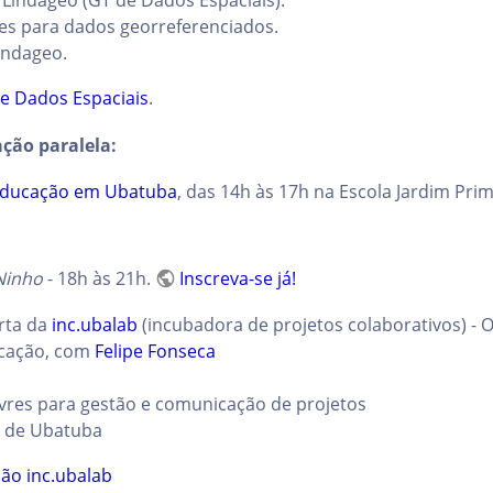
Lindageo (GT de Dados Espaciais).
res para dados georreferenciados.
indageo.
de Dados Espaciais
.
ção paralela:
Educação em Ubatuba
, das 14h às 17h na Escola Jardim Pri
Ninho
- 18h às 21h.
Inscreva-se já!
rta da
inc.ubalab
(incubadora de projetos colaborativos) - 
icação, com
Felipe Fonseca
ivres para gestão e comunicação de projetos
l de Ubatuba
ião inc.ubalab