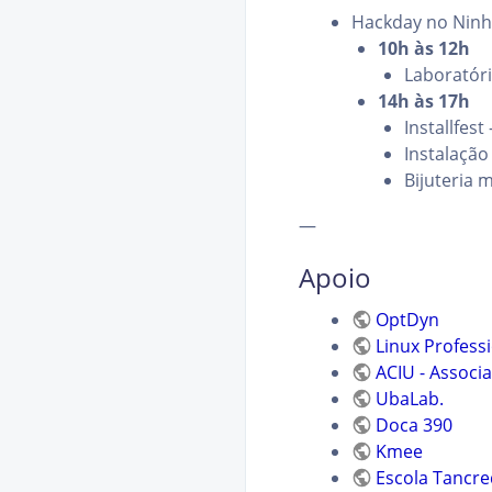
Hackday no Ninh
10h às 12h
Laboratóri
14h às 17h
Installfes
Instalação
Bijuteria 
—
Apoio
OptDyn
Linux Professi
ACIU - Associ
UbaLab.
Doca 390
Kmee
Escola Tancr