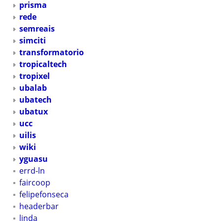
prisma
rede
semreais
simciti
transformatorio
tropicaltech
tropixel
ubalab
ubatech
ubatux
ucc
uilis
wiki
yguasu
errd-ln
faircoop
felipefonseca
headerbar
linda