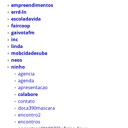
empreendimentos
errd-ln
escoladavida
faircoop
gaivotafm
inc
linda
mobcidadesuba
neos
ninho
agencia
agenda
apresentacao
colabore
contato
doca390mascara
encontro2
encontros