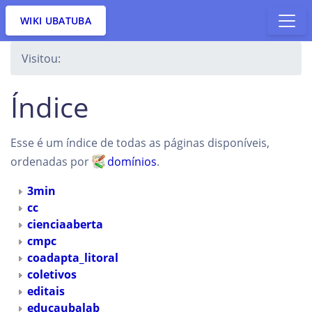
WIKI UBATUBA
Visitou:
Índice
Esse é um índice de todas as páginas disponíveis,
ordenadas por
domínios
.
3min
cc
cienciaaberta
cmpc
coadapta_litoral
coletivos
editais
educaubalab