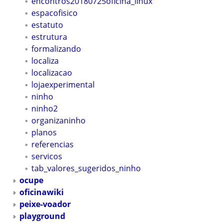
encontros20180725oficina_linux
espacofisico
estatuto
estrutura
formalizando
localiza
localizacao
lojaexperimental
ninho
ninho2
organizaninho
planos
referencias
servicos
tab_valores_sugeridos_ninho
ocupe
oficinawiki
peixe-voador
playground